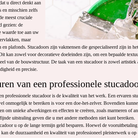
dat u direct denkt aan
 en misschien zelfs
e meest cruciale
d gezien: de
he waarde toe aan uw
ervlakken, maar
n en plafonds. Stucadoors zijn vakmensen die gespecialiseerd zijn in he
it kan zowel voor decoratieve doeleinden zijn, om een bepaalde textuu
eel van de bouwstructuur. De taak van een stucadoor is zowel artistiek 
digheid en precisie.
ren van een professionele stucado
n professionele stucadoor is de kwaliteit van het werk. Een ervaren st
wel onmogelijk te bereiken is voor een doe-het-zelver. Bovendien kunn
ken om unieke afwerkingen en effecten te creëren, zoals marmeren of a
fijnde uitstraling geven die u met andere methoden niet kunt bereiken.
cadoor u op de lange termijn geld besparen. Hoewel de vooruitbetaling
 kan de duurzaamheid en kwaliteit van professioneel pleisterwerk u op