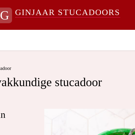
GINJAAR STUCADOORS
G
cadoor
vakkundige stucadoor
in