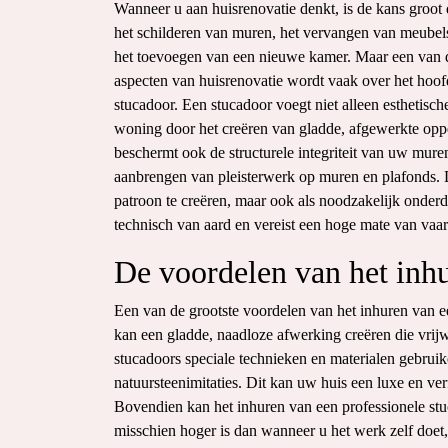
Wanneer u aan huisrenovatie denkt, is de kans groot 
het schilderen van muren, het vervangen van meubels
het toevoegen van een nieuwe kamer. Maar een van d
aspecten van huisrenovatie wordt vaak over het hoof
stucadoor. Een stucadoor voegt niet alleen esthetisc
woning door het creëren van gladde, afgewerkte opp
beschermt ook de structurele integriteit van uw mure
aanbrengen van pleisterwerk op muren en plafonds. D
patroon te creëren, maar ook als noodzakelijk onderd
technisch van aard en vereist een hoge mate van vaar
De voordelen van het inhu
Een van de grootste voordelen van het inhuren van ee
kan een gladde, naadloze afwerking creëren die vrij
stucadoors speciale technieken en materialen gebrui
natuursteenimitaties. Dit kan uw huis een luxe en ver
Bovendien kan het inhuren van een professionele stu
misschien hoger is dan wanneer u het werk zelf doet,