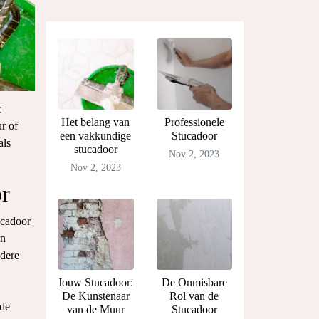
t
Het belang van
Professionele
r of
een vakkundige
Stucadoor
als
stucadoor
Nov 2, 2023
Nov 2, 2023
or
ucadoor
en
ndere
Jouw Stucadoor:
De Onmisbare
De Kunstenaar
Rol van de
 de
van de Muur
Stucadoor