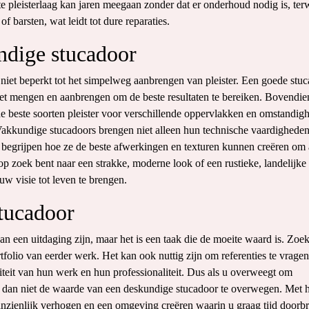
 pleisterlaag kan jaren meegaan zonder dat er onderhoud nodig is, terw
f barsten, wat leidt tot dure reparaties.
ndige stucadoor
iet beperkt tot het simpelweg aanbrengen van pleister. Een goede stu
moet mengen en aanbrengen om de beste resultaten te bereiken. Bovendie
e beste soorten pleister voor verschillende oppervlakken en omstandig
Vakkundige stucadoors brengen niet alleen hun technische vaardighede
e begrijpen hoe ze de beste afwerkingen en texturen kunnen creëren om
p zoek bent naar een strakke, moderne look of een rustieke, landelijke
uw visie tot leven te brengen.
stucadoor
an een uitdaging zijn, maar het is een taak die de moeite waard is. Zoe
tfolio van eerder werk. Het kan ook nuttig zijn om referenties te vrage
liteit van hun werk en hun professionaliteit. Dus als u overweegt om
t dan niet de waarde van een deskundige stucadoor te overwegen. Met 
nzienlijk verhogen en een omgeving creëren waarin u graag tijd doorbr