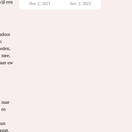
ijl een
Nov 2, 2023
Nov 2, 2023
cadoor
n
heden,
n mee,
 aan uw
k naar
n en
hun
engt.